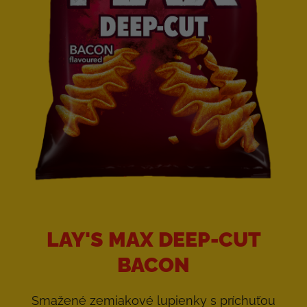
LAY'S MAX DEEP-CUT
BACON
Smažené zemiakové lupienky s príchuťou