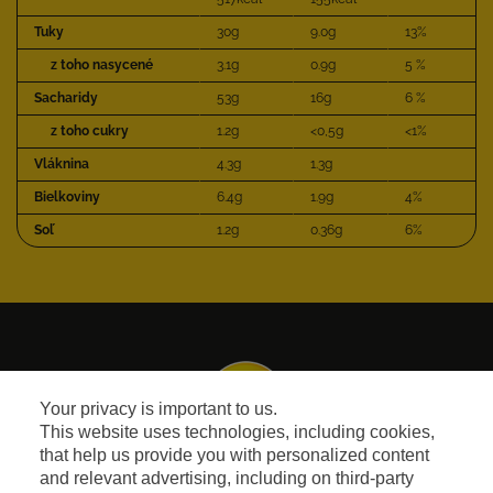
Tuky
30g
9.0g
13%
z toho nasycené
3.1g
0.9g
5 %
Sacharidy
53g
16g
6 %
z toho cukry
1.2g
<0,5g
<1%
Vláknina
4.3g
1.3g
Bielkoviny
6.4g
1.9g
4%
Soľ
1.2g
0.36g
6%
Your privacy is important to us.
This website uses technologies, including cookies,
that help us provide you with personalized content
and relevant advertising, including on third-party
Facebook
Instagram
Youtube