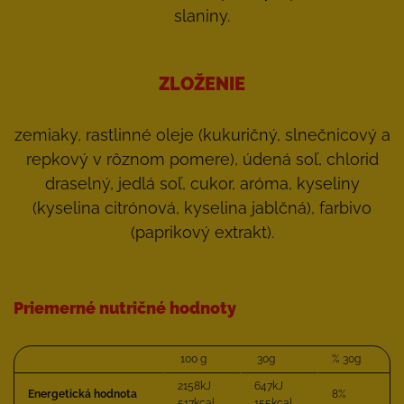
slaniny.
ZLOŽENIE
zemiaky, rastlinné oleje (kukuričný, slnečnicový a
repkový v rôznom pomere), údená soľ, chlorid
draselný, jedlá soľ, cukor, aróma, kyseliny
(kyselina citrónová, kyselina jablčná), farbivo
(paprikový extrakt).
Priemerné nutričné hodnoty
100 g
30g
% 30g
2158kJ
647kJ
Energetická hodnota
8%
517kcal
155kcal