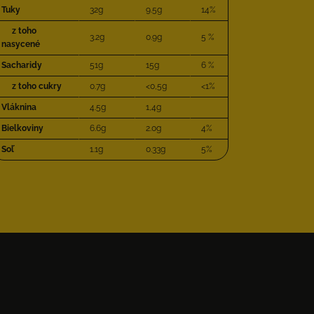
Tuky
32g
9.5g
14%
z toho
3.2g
0.9g
5 %
nasycené
Sacharidy
51g
15g
6 %
z toho cukry
0.7g
<0,5g
<1%
Vláknina
4.5g
1,4g
Bielkoviny
6.6g
2.0g
4%
Soľ
1.1g
0.33g
5%