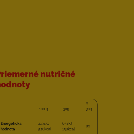
Priemerné nutričné
hodnoty
%
100 g
30g
30g
Energetická
2194kJ
658kJ
8%
hodnota
526kcal
158kcal