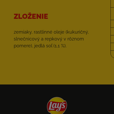
ZLOŽENIE
zemiaky, rastlinné oleje (kukuričný,
slnečnicový a repkový v rôznom
pomere), jedlá soľ (1,1 %).