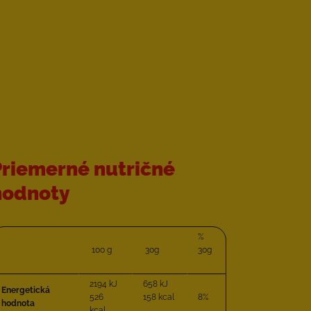
Priemerné nutričné
hodnoty
%
100 g
30g
30g
2194 kJ
658 kJ
Energetická
526
158 kcal
8%
hodnota
kcal