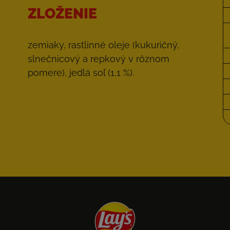
ZLOŽENIE
zemiaky, rastlinné oleje (kukuričný,
slnečnicový a repkový v rôznom
pomere), jedlá soľ (1,1 %).