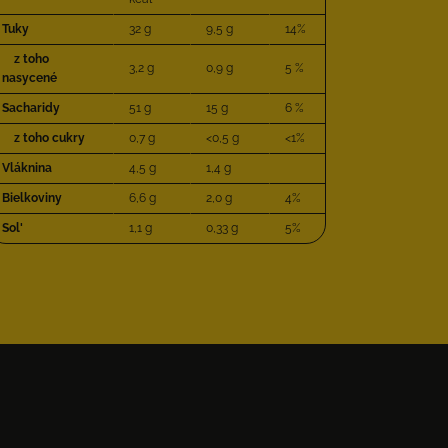
Tuky
32 g
9,5 g
14%
z toho
3,2 g
0,9 g
5 %
nasycené
Sacharidy
51 g
15 g
6 %
z toho cukry
0,7 g
<0,5 g
<1%
Vláknina
4,5 g
1,4 g
Bielkoviny
6,6 g
2,0 g
4%
Sol'
1,1 g
0,33 g
5%